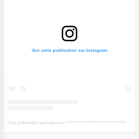
Voir cette publication sur Instagram
Une publication partagée par ???????????????????????????????????? ???????? ???????????????? (@frenchiesontrip)