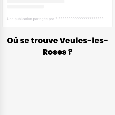
Une publication partagée par ? ???????????????????????????????????? ? ???????? ? ???????????????? (@frenchiesontrip)
Où se trouve Veules-les-
Roses ?